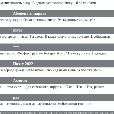
ышленность в аду. В одном успокоенье вижу - Я за грибами...
Абонент аппарата
вести двадцать бесхитростных вольт: Электронные шоры себе...
Музе
 потертом платье, Ты здесь. В глаза посмотришь грустно, Пройдешься...
***
 быстро. Феофан Грек: — Быстро. А что? Не могу иначе. Надоедает....
Поэту 2022
 в городе дождь неутолимое небо над нами вынь да положь вынь...
Амосов
 — этот счет… Для советского хирурга… Так… Так… Так, работа...
раз
рав, сменились век и два десятилетья, мобильники сменили...
4
|
15
|
16
|
17
|
18
|
19
|
20
|
21
|
22
|
23
|
24
|
25
|
26
|
27
|
28
|
29
|
30
|
31
|
32
|
33
|
34
|
35
|
36