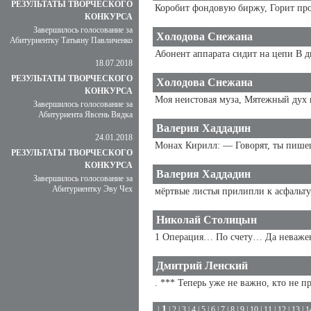
РЕЗУЛЬТАТЫ ТВОРЧЕСКОГО
Коробит фондовую биржу, Горит пром
КОНКУРСА
Завершилось голосование за
Холодова Снежана
Абитуриентку Татьяну Павличенко
Абонент аппарата сидит на цепи В д
18.07.2018
РЕЗУЛЬТАТЫ ТВОРЧЕСКОГО
Холодова Снежана
КОНКУРСА
Моя неистовая муза, Мятежный дух в
Завершилось голосование за
Абитуриента Явсень Вядка
Валерия Хаддадин
24.01.2018
Монах Кирилл: — Говорят, ты пишешь
РЕЗУЛЬТАТЫ ТВОРЧЕСКОГО
КОНКУРСА
Валерия Хаддадин
Завершилось голосование за
Абитуриентку Эву Чех
мёртвые листья прилипли к асфальту
Николай Столицын
1 Операция… По счету… Да неважен
Дмитрий Ленский
. *** Теперь уже не важно, кто не п
1
|
|
2
|
3
|
4
|
5
|
6
|
7
|
8
|
9
|
10
|
11
|
12
|
13
|
1