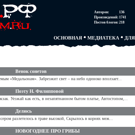
НОВОСТИ
АВТОРЫ
СОГ
Авторов:
136
ПАРТНЕРСТВО
БЛОГИ
ПОС
Произведений:
1741
ТВОРЧЕСКИЕ ГРУПП
АНОНИМКИ
АВТ
Постов блогов:
218
КНИЖНАЯ ЛАВКА
АБИТУРА
FAQ
СЛОВАРИ
ДУЭЛИ
ДУЭ
ОСНОВНАЯ
МЕДИАТЕКА
ДЛЯ
Венок сонетов
мым «Медальонам». Забрезжит свет – на небо одиноко вползает...
Поэту Н. Филипповой
зак. Уезжай как есть, в незапятнанном бытом платье, Автостопом,...
Делюсь
исером разлетелось в траве высокой, Скрылось в корнях меж...
НОВОГОДНЕЕ ПРО ГРИБЫ