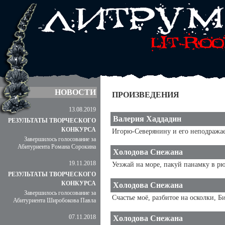
НОВОСТИ
ПРОИЗВЕДЕНИЯ
13.08.2019
Валерия Хаддадин
РЕЗУЛЬТАТЫ ТВОРЧЕСКОГО
КОНКУРСА
Игорю-Северянину и его неподражае
Завершилось голосование за
Абитуриента Романа Сорокина
Холодова Снежана
19.11.2018
Уезжай на море, пакуй панамку в рюк
РЕЗУЛЬТАТЫ ТВОРЧЕСКОГО
КОНКУРСА
Холодова Снежана
Завершилось голосование за
Счастье моё, разбитое на осколки, Б
Абитуриента Широбокова Павла
07.11.2018
Холодова Снежана