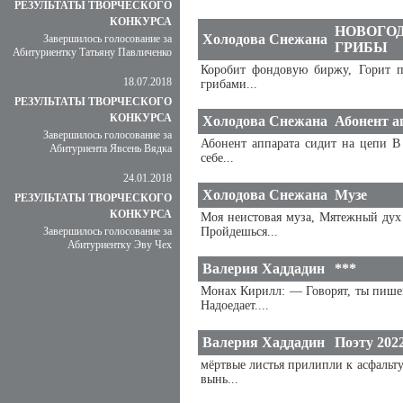
РЕЗУЛЬТАТЫ ТВОРЧЕСКОГО
КОНКУРСА
НОВОГОД
Холодова Снежана
Завершилось голосование за
ГРИБЫ
Абитуриентку Татьяну Павличенко
Коробит фондовую биржу, Горит п
18.07.2018
грибами...
РЕЗУЛЬТАТЫ ТВОРЧЕСКОГО
КОНКУРСА
Холодова Снежана
Абонент а
Завершилось голосование за
Абонент аппарата сидит на цепи В
Абитуриента Явсень Вядка
себе...
24.01.2018
Холодова Снежана
Музе
РЕЗУЛЬТАТЫ ТВОРЧЕСКОГО
КОНКУРСА
Моя неистовая муза, Мятежный дух 
Завершилось голосование за
Пройдешься...
Абитуриентку Эву Чех
Валерия Хаддадин
***
Монах Кирилл: — Говорят, ты пишеш
Надоедает....
Валерия Хаддадин
Поэту 202
мёртвые листья прилипли к асфальт
вынь...