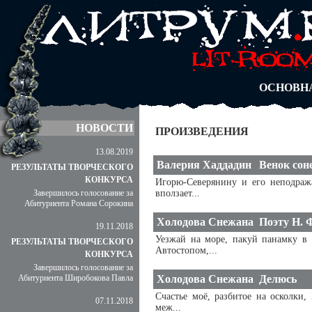
АВТОРЫ
БЛОГИ
АНОНИМ
АБИТУРА
ДУЭЛИ
ОСНОВН
НОВОСТИ
ПРОИЗВЕДЕНИЯ
13.08.2019
Валерия Хаддадин
Венок сон
РЕЗУЛЬТАТЫ ТВОРЧЕСКОГО
КОНКУРСА
Игорю-Северянину и его неподраж
Завершилось голосование за
вползает...
Абитуриента Романа Сорокина
Холодова Снежана
Поэту Н. 
19.11.2018
Уезжай на море, пакуй панамку в 
РЕЗУЛЬТАТЫ ТВОРЧЕСКОГО
Автостопом,...
КОНКУРСА
Завершилось голосование за
Абитуриента Широбокова Павла
Холодова Снежана
Делюсь
Счастье моё, разбитое на осколки,
07.11.2018
меж...