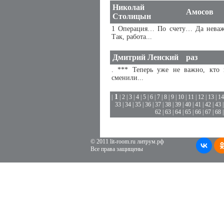
Николай
Амосов
Столицын
1 Операция… По счету… Да неваж
Так, работа...
Дмитрий Ленский
раз
. *** Теперь уже не важно, кто 
сменили...
1
|
|
2
|
3
|
4
|
5
|
6
|
7
|
8
|
9
|
10
|
11
|
12
|
13
|
14
33
|
34
|
35
|
36
|
37
|
38
|
39
|
40
|
41
|
42
|
43
62
|
63
|
64
|
65
|
66
|
67
|
68
© 2011 lit-room.ru литрум.рф
Все права защищены