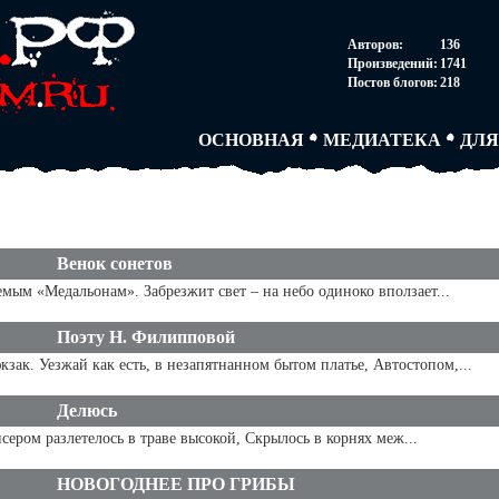
НОВОСТИ
АВТОРЫ
СОГ
Авторов:
136
ПАРТНЕРСТВО
БЛОГИ
ПОС
Произведений:
1741
ТВОРЧЕСКИЕ ГРУПП
АНОНИМКИ
АВТ
Постов блогов:
218
КНИЖНАЯ ЛАВКА
АБИТУРА
FAQ
СЛОВАРИ
ДУЭЛИ
ДУЭ
ОСНОВНАЯ
МЕДИАТЕКА
ДЛЯ
Венок сонетов
мым «Медальонам». Забрезжит свет – на небо одиноко вползает...
Поэту Н. Филипповой
зак. Уезжай как есть, в незапятнанном бытом платье, Автостопом,...
Делюсь
исером разлетелось в траве высокой, Скрылось в корнях меж...
НОВОГОДНЕЕ ПРО ГРИБЫ