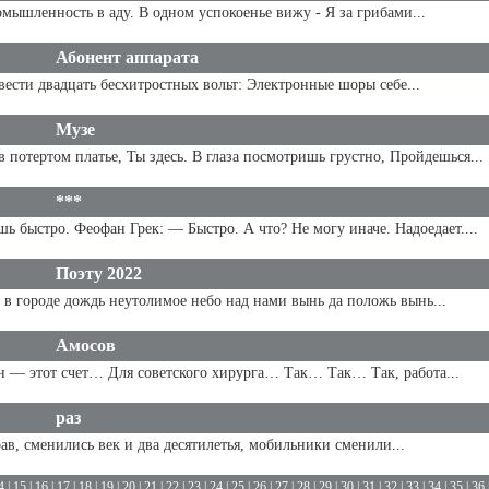
ышленность в аду. В одном успокоенье вижу - Я за грибами...
Абонент аппарата
вести двадцать бесхитростных вольт: Электронные шоры себе...
Музе
 потертом платье, Ты здесь. В глаза посмотришь грустно, Пройдешься...
***
 быстро. Феофан Грек: — Быстро. А что? Не могу иначе. Надоедает....
Поэту 2022
 в городе дождь неутолимое небо над нами вынь да положь вынь...
Амосов
 — этот счет… Для советского хирурга… Так… Так… Так, работа...
раз
рав, сменились век и два десятилетья, мобильники сменили...
4
|
15
|
16
|
17
|
18
|
19
|
20
|
21
|
22
|
23
|
24
|
25
|
26
|
27
|
28
|
29
|
30
|
31
|
32
|
33
|
34
|
35
|
36