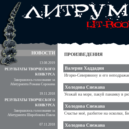
НОВОСТИ
ПРОИЗВЕДЕНИЯ
13.08.2019
Валерия Хаддадин
РЕЗУЛЬТАТЫ ТВОРЧЕСКОГО
КОНКУРСА
Игорю-Северянину и его неподражае
Завершилось голосование за
Абитуриента Романа Сорокина
Холодова Снежана
19.11.2018
Уезжай на море, пакуй панамку в рюк
РЕЗУЛЬТАТЫ ТВОРЧЕСКОГО
КОНКУРСА
Холодова Снежана
Завершилось голосование за
Счастье моё, разбитое на осколки, Б
Абитуриента Широбокова Павла
07.11.2018
Холодова Снежана