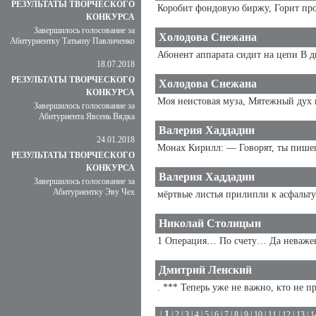
РЕЗУЛЬТАТЫ ТВОРЧЕСКОГО
Коробит фондовую биржу, Горит пром
КОНКУРСА
Завершилось голосование за
Холодова Снежана
Абитуриентку Татьяну Павличенко
Абонент аппарата сидит на цепи В д
18.07.2018
РЕЗУЛЬТАТЫ ТВОРЧЕСКОГО
Холодова Снежана
КОНКУРСА
Моя неистовая муза, Мятежный дух в
Завершилось голосование за
Абитуриента Явсень Вядка
Валерия Хаддадин
24.01.2018
Монах Кирилл: — Говорят, ты пишешь
РЕЗУЛЬТАТЫ ТВОРЧЕСКОГО
КОНКУРСА
Валерия Хаддадин
Завершилось голосование за
Абитуриентку Эву Чех
мёртвые листья прилипли к асфальту
Николай Столицын
1 Операция… По счету… Да неважен
Дмитрий Ленский
. *** Теперь уже не важно, кто не п
1
|
|
2
|
3
|
4
|
5
|
6
|
7
|
8
|
9
|
10
|
11
|
12
|
13
|
1