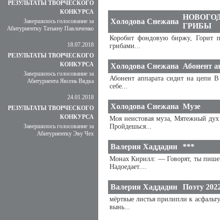
РЕЗУЛЬТАТЫ ТВОРЧЕСКОГО
КОНКУРСА
НОВОГОД
Холодова Снежана
Завершилось голосование за
ГРИБЫ
Абитуриентку Татьяну Павличенко
Коробит фондовую биржу, Горит п
18.07.2018
грибами...
РЕЗУЛЬТАТЫ ТВОРЧЕСКОГО
КОНКУРСА
Холодова Снежана
Абонент а
Завершилось голосование за
Абонент аппарата сидит на цепи В
Абитуриента Явсень Вядка
себе...
24.01.2018
Холодова Снежана
Музе
РЕЗУЛЬТАТЫ ТВОРЧЕСКОГО
КОНКУРСА
Моя неистовая муза, Мятежный дух 
Завершилось голосование за
Пройдешься...
Абитуриентку Эву Чех
Валерия Хаддадин
***
Монах Кирилл: — Говорят, ты пишеш
Надоедает....
Валерия Хаддадин
Поэту 202
мёртвые листья прилипли к асфальт
вынь...