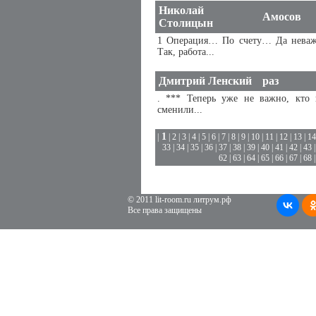
Николай
Амосов
Столицын
1 Операция… По счету… Да неваж
Так, работа...
Дмитрий Ленский
раз
. *** Теперь уже не важно, кто 
сменили...
1
|
|
2
|
3
|
4
|
5
|
6
|
7
|
8
|
9
|
10
|
11
|
12
|
13
|
14
33
|
34
|
35
|
36
|
37
|
38
|
39
|
40
|
41
|
42
|
43
62
|
63
|
64
|
65
|
66
|
67
|
68
© 2011 lit-room.ru литрум.рф
Все права защищены