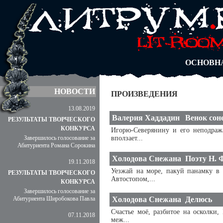
АВТОРЫ
БЛОГИ
АНОНИМ
АБИТУРА
ДУЭЛИ
ОСНОВН
НОВОСТИ
ПРОИЗВЕДЕНИЯ
13.08.2019
Валерия Хаддадин
Венок сон
РЕЗУЛЬТАТЫ ТВОРЧЕСКОГО
КОНКУРСА
Игорю-Северянину и его неподраж
Завершилось голосование за
вползает...
Абитуриента Романа Сорокина
Холодова Снежана
Поэту Н. 
19.11.2018
Уезжай на море, пакуй панамку в 
РЕЗУЛЬТАТЫ ТВОРЧЕСКОГО
Автостопом,...
КОНКУРСА
Завершилось голосование за
Абитуриента Широбокова Павла
Холодова Снежана
Делюсь
Счастье моё, разбитое на осколки,
07.11.2018
меж...