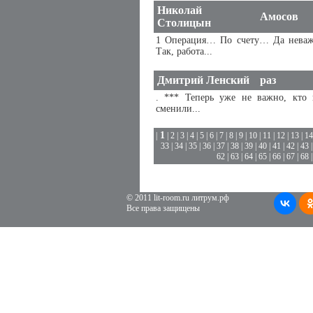
Николай
Амосов
Столицын
1 Операция… По счету… Да неваж
Так, работа...
Дмитрий Ленский
раз
. *** Теперь уже не важно, кто 
сменили...
1
|
|
2
|
3
|
4
|
5
|
6
|
7
|
8
|
9
|
10
|
11
|
12
|
13
|
14
33
|
34
|
35
|
36
|
37
|
38
|
39
|
40
|
41
|
42
|
43
62
|
63
|
64
|
65
|
66
|
67
|
68
© 2011 lit-room.ru литрум.рф
Все права защищены