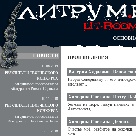
АВТОРЫ
БЛОГИ
АНОНИМ
АБИТУРА
ДУЭЛИ
ОСНОВН
НОВОСТИ
ПРОИЗВЕДЕНИЯ
13.08.2019
Валерия Хаддадин
Венок сон
РЕЗУЛЬТАТЫ ТВОРЧЕСКОГО
КОНКУРСА
Игорю-Северянину и его неподраж
Завершилось голосование за
вползает...
Абитуриента Романа Сорокина
Холодова Снежана
Поэту Н. 
19.11.2018
Уезжай на море, пакуй панамку в 
РЕЗУЛЬТАТЫ ТВОРЧЕСКОГО
Автостопом,...
КОНКУРСА
Завершилось голосование за
Абитуриента Широбокова Павла
Холодова Снежана
Делюсь
Счастье моё, разбитое на осколки,
07.11.2018
меж...