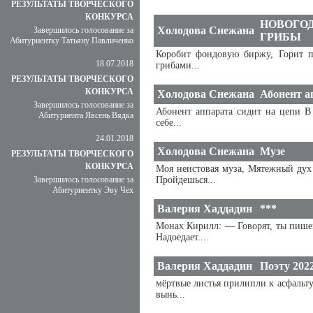
РЕЗУЛЬТАТЫ ТВОРЧЕСКОГО
КОНКУРСА
НОВОГОД
Холодова Снежана
Завершилось голосование за
ГРИБЫ
Абитуриентку Татьяну Павличенко
Коробит фондовую биржу, Горит п
18.07.2018
грибами...
РЕЗУЛЬТАТЫ ТВОРЧЕСКОГО
КОНКУРСА
Холодова Снежана
Абонент а
Завершилось голосование за
Абонент аппарата сидит на цепи В
Абитуриента Явсень Вядка
себе...
24.01.2018
Холодова Снежана
Музе
РЕЗУЛЬТАТЫ ТВОРЧЕСКОГО
КОНКУРСА
Моя неистовая муза, Мятежный дух 
Завершилось голосование за
Пройдешься...
Абитуриентку Эву Чех
Валерия Хаддадин
***
Монах Кирилл: — Говорят, ты пишеш
Надоедает....
Валерия Хаддадин
Поэту 202
мёртвые листья прилипли к асфальт
вынь...